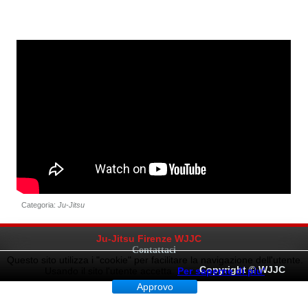
Categoria:
Ju-Jitsu
Ju-Jitsu Firenze WJJC
Contattaci
Questo sito utilizza i "cookie" per facilitare la navigazione dell'utente.
Copyright © WJJC
Usando il sito l'utente accetta.
Per saperne di piu'
Approvo